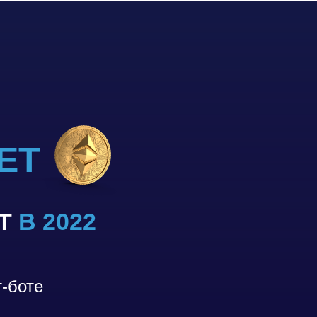
ЕТ
УТ
В 2022
т-боте